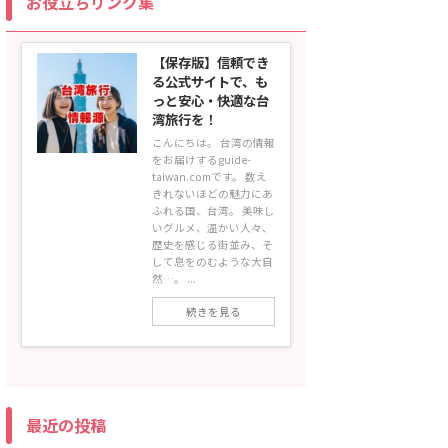
お役立ちリンク集
【保存版】信頼でき
る公式サイトで、も
っと安心・快適な台
湾旅行を！
こんにちは。 台湾の情報
をお届けするguide-
taiwan.comです。 数え
きれないほどの魅力にあ
ふれる国、台湾。 美味し
いグルメ、温かい人々、
歴史を感じる街並み、そ
して息をのむような大自
然…。 ...
続きを見る
最近の投稿