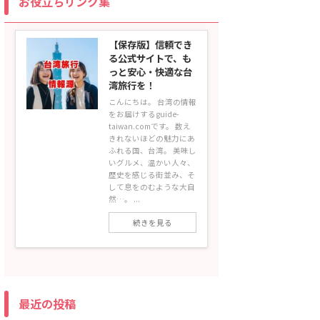
お役立ちリンク集
【保存版】信頼でき
る公式サイトで、も
っと安心・快適な台
湾旅行を！
こんにちは。 台湾の情報
をお届けするguide-
taiwan.comです。 数え
きれないほどの魅力にあ
ふれる国、台湾。 美味し
いグルメ、温かい人々、
歴史を感じる街並み、そ
して息をのむような大自
然…。 ...
続きを見る
最近の投稿