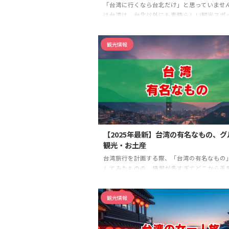
「台湾に行くなら台北だけ」と思っていません
は台湾は、台北以外にも素晴らしい観光スポ
くさんあるんです！ 台湾は面積が九州よりも
国ですが、エリアごとにまったく異なる魅力
観光情報
いて、一度の旅行では語り切れないほどの豊
ります。
南部の高雄・台南には歴史と港の
づき、中部の台中には「台湾のウユニ塩湖」
る絶景スポットが。 東部の花蓮には息をのむ
自然が広がっています。 台湾新幹線（高鐵）
ば、台北から最速約90分で南部まで移動でき
旅の途中でサクッと訪 ...
【2025年最新】台湾の有名なもの、グ
観光・お土産
台湾旅行を計画する際、「台湾の有名なもの
してみたものの、情報が多すぎてどこから手
ば良いか分からなくなっていませんか。 美味
メ、息をのむような絶景が広がる観光スポッ
観光情報
て活気あふれる夜市での食べ歩きやショッピ
ど、台湾には魅力的な選択肢がたくさんありま
の記事では、2025年最新の情報をもとに、台