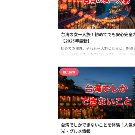
なものを徹底的に解説します。 定番の小籠包
カルな屋台飯までのグルメ情報、絶対に外せ
名所、さらには喜ばれること間違いなしのお
のコツまで、あなたの台 ...
台湾の女一人旅！初めてでも安心完全
【2025年最新】
初めての海外、それも一人旅となると、期待
らい不安も大きいのではないでしょうか。 特
への女一人旅を考えているものの、初めての
から準備すれば良いのか、言葉の壁や現地の
観光情報
惑わないかと、心配事が尽きないかもしれませ
の記事は、まさにそのようなあなたのための
ドです。 台湾は親日的で治安も良く、日本か
セスも便利なため、台湾 女一人旅 初めての
して非常に人気があります。 この記事を最後
ば、漠然とした不安が具体的な計画に変わり
持って旅の準備を進め ...
台湾でしかできないことを体験！人気
光・グルメ情報