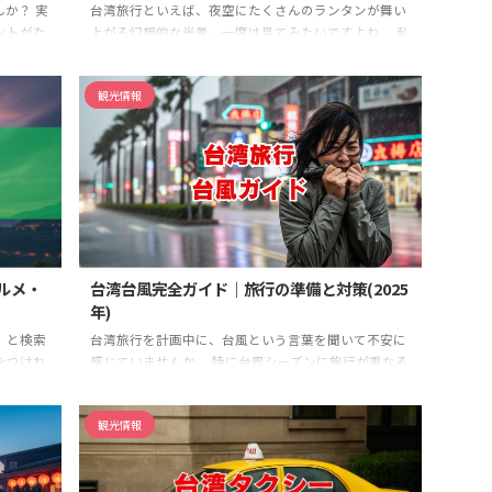
か？ 実
台湾旅行といえば、夜空にたくさんのランタンが舞い
ットがた
上がる幻想的な光景、一度は見てみたいですよね。 私
小さい島
もずっと憧れていました。 でも、計画しようとすると
を持って
「台湾のランタン飛ばしはいつ開催してるんだろ
観光情報
かさがあ
う？」って疑問にぶつかるかなと思います。 特に2026
文化が息
年の具体的な日程や、有名な平渓天燈節（へいけいて
と呼ばれ
んとうせつ）の情報は気になりますよね。 それに、ラ
ほどの大
ンタンフェスティバルとの違いがよく分からなかった
を使え
り、イベントの日じゃなくても「十分（じゅうふ
るので、
ん）」なら一年中体験できるって話も聞くし、実際ど
こでできるのか、台北からの ...
ルメ・
台湾台風完全ガイド｜旅行の準備と対策(2025
年)
」と検索
台湾旅行を計画中に、台風という言葉を聞いて不安に
をつけれ
感じていませんか。 特に台風シーズンに旅行が重なる
しいグル
場合、現地の状況や交通機関への影響、そして何より
ト、そし
も安全な過ごし方について、正確な情報を知りたいと
観光情報
ングな
考えるのは当然のことです。 せっかくの旅行が、準備
す。 こ
不足で残念な結果にならないように、事前に知識を深
湾の有名
めておくことが大切です。 この記事では、台湾の台風