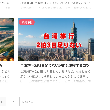
すが、初
台湾3泊4日で現金はいくら持っていくべきか迷ってい
に「台湾
ませんか？ 旅行の予算を考えるうえで、現金とクレジ
現地なら
ットのどっちをどれだけ用意すればいいのかは多くの
えば、夜
人が悩むポイントです。 この記事では、台湾3泊4日現
観光情報
ととき
金の具体的な使い道や日数別・スタイル別の予算の目
 また、
安、現金が必要な場面、クレジットカードとの上手な
伝統文化
併用方法などをわかりやすく紹介します。 安心で快適
事では、
な台湾旅行のために、しっかり準備を進めましょう。
きないこ
台湾3泊4日で必要な現金の具体的な金額
現金と
、体験を
クレジットカードの使い分け方
両替やATM利用のベ
ストな方法 ...
め
台湾旅行2泊3日足りない理由と満喫するコツ
」がどの
台湾旅行を2泊3日で計画しているけれど、なんとなく
でしょう
足りない気がして検索していませんか？ この記事で
ように、
は、「台湾旅行2泊3日足りない」と感じる理由や、限
目安を、
られた日数で満足するための観光ポイント、効率的な
旅行から
スケジュールの組み方を解説します。 また、旅行中の
費、観光
予算の立て方や、どれくらい現金を持っていけば安心
コツやベ
なのかといった実用的な情報も盛り込んでいます。 初
1
2
Next »
から台湾
めての台湾旅行でも安心して楽しめるよう、役立つヒ