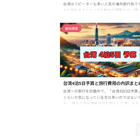
台湾はリピーターも多い人気の海外旅行先で
めて訪れる人にとっても魅力が満載です。 特
でしかできないこと」を探している方には、
ではの体験が数多く用意されています。 たと
観光情報
市での食べ歩きや、地元グルメを堪能するひ
は、日本では味わえない刺激に満ちています。
観光だけでなく、現地の人々とのふれあいや
に触れる体験も旅の大きな魅力です。 この記
初心者でも安心して楽しめる「台湾でしかで
と」をテーマに、厳選したスポットやグルメ
ご紹介します。
台湾で ...
台湾4泊5日予算と旅行費用の内訳まと
台湾への旅行を計画中で、「台湾4泊5日予算
くらいか気になっている方は多いのではない
か。 初めての台湾旅行でも安心して楽しめる
本記事では4泊5日という日程における予算の
旅行スタイルごとに詳しく紹介します。 格安
デラックスな滞在まで、航空券や宿泊費、食
費、通信費などを細かく解説。 費用を抑える
ストシーズンもあわせて掲載しており、これ