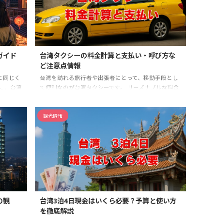
からロー
に関する基本情報から、旅行者が直面する可能性のあ
ない観光
る具体的な問題について解説します。 記事のポイント
土産選び
台湾の台風シーズンの基本と2025年の動向 渡航前にで
きる具体的な準 ...
ガイド
台湾タクシーの料金計算と支払い・呼び方な
ど注意点情報
と同じく
台湾を訪れる旅行者や出張者にとって、移動手段とし
に、台湾
て便利なのが台湾タクシーです。 リーズナブルな料金
経験で何
設定と利用しやすいサービスで、多くの人に利用され
習慣に戸
ています。 しかし、初めての方にとっては、タクシー
観光情報
ん。 こ
の呼び方や止め方、支払い方法、料金計算の仕組みな
完全ガイ
ど、戸惑う点も少なくありません。 近年ではUberなど
らのアク
の配車アプリも普及しており、スマートフォンを使っ
目的地と
た配車が主流になりつつあります。 本記事では、台湾
まで読め
タクシーを利用する際の基本的な呼び方や止め方、料
、自信を
金計算の仕方、便利なアプリの使い方、そして注意点
までを網羅的に解説 ...
の観
台湾3泊4日現金はいくら必要？予算と使い方
を徹底解説