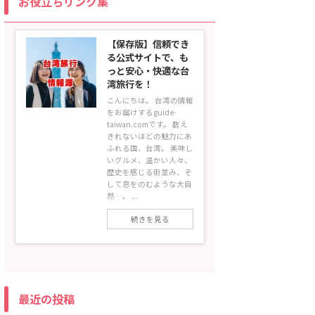
お役立ちリンク集
【保存版】信頼でき
る公式サイトで、も
っと安心・快適な台
湾旅行を！
こんにちは。 台湾の情報
をお届けするguide-
taiwan.comです。 数え
きれないほどの魅力にあ
ふれる国、台湾。 美味し
いグルメ、温かい人々、
歴史を感じる街並み、そ
して息をのむような大自
然…。 ...
続きを見る
最近の投稿