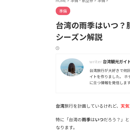
HOME
>
準備・航空券
>
準備
>
準備
台湾の雨季はいつ？
シーズン解説
台湾観光ガイ
台湾旅行が大好きで何回
イトを作りました。 
に立つ情報を発信しま
台湾
旅行を計画しているけれど、
天気
特に「台湾の
雨季
は
いつ
だろう？」と
なります。