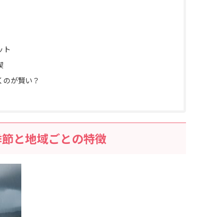
ット
喫
くのが賢い？
季節と地域ごとの特徴