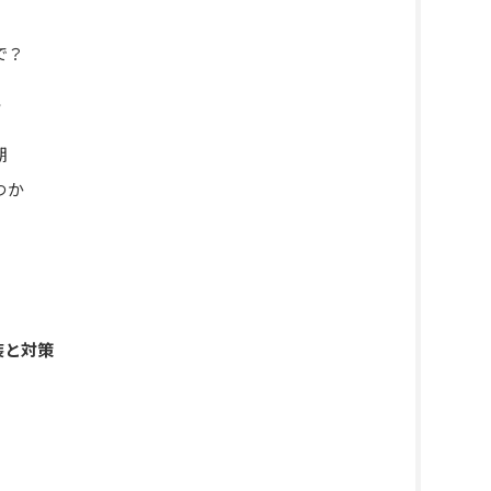
で？
？
期
つか
装と対策