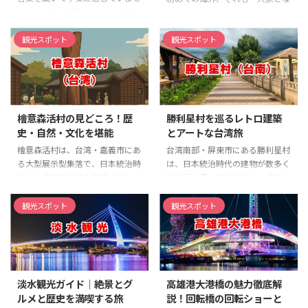
ったり、イベントの日じゃなくて
ローカルな屋台飯までのグルメ情
んか。 特に台風シーズンに旅行
ると、期待と同じくらい不安も大
も「十分（じゅうふん）」なら一
報、絶対に外せない観光名所、さ
が重なる場合、現地の状況や交通
きいのではないでしょうか。 特
年中体験できるって話も聞くし、
らには喜ばれること間違いなしの
機関への影響、そして何よりも安
に、台湾への女一人旅を考えてい
観光スポット
観光スポット
実際どこでできるのか、台北から
お土産選びのコツまで、あなたの
全な過ごし方について、正確な情
るものの、初めての経験で何から
の ...
台 ...
報を知りたいと考えるのは当然の
準備すれば良いのか、言葉の壁や
ことです。 せっかくの旅行が、
現地の習慣に戸惑わないかと、心
準備不足で残念な結果にならない
配事が尽きないかもしれません。
ように、事前に知識を深めておく
この記事は、まさにそのようなあ
檜意森活村の見どころ！歴
勝利星村を巡るレトロ建築
ことが大切です。 この記事で
なたのための完全ガイドです。
史・自然・文化を堪能
とアートな台湾旅
は、台湾の台風に関する基本情報
台湾は親日的で治安も良く、日本
から、旅行者が直面する可能性の
からのアクセスも便利なため、台
檜意森活村は、台湾・嘉義市にあ
台湾南部・屏東市にある勝利星村
ある具体的な問題について解説し
湾 女一人旅 初めての目的地とし
る大型展示型集落で、日本統治時
は、日本統治時代の建物が数多く
ます。 記事のポイント 台湾の台
て非常に人気があります。 この
代の木造建築や日本庭園の美しさ
残る歴史深い観光地です。 屏東
風シーズンの基本と2025年の動
記事を最後まで読めば、漠然とし
を今に伝える貴重な観光スポット
駅から徒歩圏内に位置し、アクセ
向 渡航前にできる具体的な準 ...
た不安が具体的な計画に変わり、
です。 整備された街並みの中に
スの良さも魅力の一つです。 園
観光スポット
観光スポット
自信を持って旅の準備を進め ...
は、阿里山産のヒノキを使用した
内には、当時の軍官宿舎をはじめ
建物が並び、まるで日本の昔町に
とする貴重な歴史建築物が保存さ
タイムスリップしたかのような雰
れており、ノスタルジックな雰囲
囲気が広がっています。 敷地内に
気が漂います。 また、アートと融
は、写真映えする景觀水池やクス
合したオブジェが点在し、散策し
淡水観光ガイド｜絶景とグ
高雄港大港橋の魅力徹底解
ノキの絵馬体験ができるスポット
ながら楽しめるのも大きな特徴で
ルメと歴史を満喫する旅
説！回転橋の回転ショーと
もあり、訪れる人の五感を楽しま
す。 レトロな街並みや、浴衣で