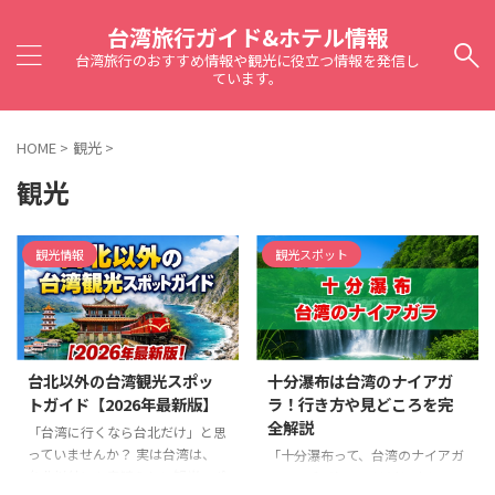
台湾旅行ガイド&ホテル情報
台湾旅行のおすすめ情報や観光に役立つ情報を発信し
ています。
HOME
>
観光
>
観光
観光情報
観光スポット
台北以外の台湾観光スポッ
十分瀑布は台湾のナイアガ
トガイド【2026年最新版】
ラ！行き方や見どころを完
全解説
「台湾に行くなら台北だけ」と思
っていませんか？ 実は台湾は、
「十分瀑布って、台湾のナイアガ
台北以外にも素晴らしい観光スポ
ラって呼ばれてるけど興味ある」