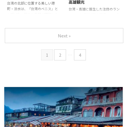
高雄観光
せてくれます。 アクセスも良好
の記念撮影など、歴史と現代の魅
台湾の北部に位置する美しい港
で、台鉄嘉義駅や阿里山森林鉄道
力が詰まった勝利星村は、台湾旅
町・淡水は、「台湾のベニス」と
台湾・高雄に誕生した注目のラン
の北門駅から徒歩圏内にあり、気
行でぜひ訪れたいスポットです。
も呼ばれ、歴史と自然が調和した
ドマーク「高雄港大港橋」は、高
軽に立ち寄ることができます。
勝利星村に残る日本統治時代
魅力あふれるエリアです。 淡水
雄観光をより魅力的にするスポッ
この記事では、檜意森活村の魅 ...
の建築と歴史背景
戦後の眷 ...
観光では、異国情緒あふれる建築
トとして多くの人々に親しまれて
やロマンチックな夕景、心温まる
います。 歩行者と自転車専用の
Next »
地元グルメなど、さまざまな楽し
この橋は、台湾初の水平回転式と
み方ができます。 この記事で
いうユニークな構造を持ち、昼と
は、淡水を訪れる方に向けて、見
夜で異なる表情を見せてくれるの
逃せないスポットや穴場、現地で
1
2
…
4
が特徴です。 高雄の人気エリア
しか味わえない名物グルメまで幅
である芸術特区とも直結してお
広く紹介します。 さらに、初め
り、アクセスの良さも抜群。 観
ての方でも迷わず楽しめるモデル
光や撮影、周辺の散策にもぴった
コースも提案しており、充実した
りのこの橋は、高雄を訪れる際に
淡水旅行を計画するためのヒント
は見逃せない存在です。 本記事
が満載です。
淡水の主要観光
では、高雄港大港橋の見どころや
スポットとその魅力
淡水で楽
楽しみ方を詳しくご紹介します。
しめ ...
高雄港大港橋の構造や回転の
仕 ...