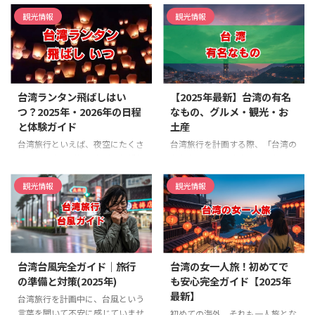
ットがたくさんあるんです！ 台
「台北からどうやって行くのが一
湾は面積が九州よりも小さい島国
番いいんだろう…」 台湾旅行を計
観光情報
観光情報
ですが、エリアごとにまったく異
画していると、そんな疑問が浮か
なる魅力を持っていて、一度の旅
んできますよね。 私も初めて十
行では語り切れないほどの豊かさ
分へ行く前は、行き方や現地の楽
があります。
南部の高雄・台
しみ方、人気の九份とセットで観
南には歴史と港の文化が息づき、
光できるのか、いろいろと調べて
台湾ランタン飛ばしはい
【2025年最新】台湾の有名
中部の台中には「台湾のウユニ塩
いました。 特に、十分瀑布の営
つ？2025年・2026年の日程
なもの、グルメ・観光・お
湖」と呼ばれる絶景スポットが。
業時間や入場料、現地のトイレ事
と体験ガイド
土産
東部の花蓮には息をのむほどの大
情、どんな服装で行けばいいのか
自然が広がっています。 台湾新幹
といった細かい情報は、事前に知
台湾旅行といえば、夜空にたくさ
台湾旅行を計画する際、「台湾の
線（高鐵）を使えば、台北から最
っておきたいポイントだと思いま
んのランタンが舞い上がる幻想的
有名なもの」と検索してみたもの
速約90分で南部まで移動できる
す。 この記事では、台湾リピー
な光景、一度は見てみたいですよ
の、情報が多すぎてどこから手を
ので、旅の途中でサクッと訪 ...
ターの私が、実際に訪れてわかっ
ね。 私もずっと憧れていまし
つければ良いか分からなくなって
観光情報
観光情報
た「十分瀑布」の魅力を余す ...
た。 でも、計画しようとすると
いませんか。 美味しいグルメ、
「台湾のランタン飛ばしはいつ開
息をのむような絶景が広がる観光
催してるんだろう？」って疑問に
スポット、そして活気あふれる夜
ぶつかるかなと思います。 特に
市での食べ歩きやショッピングな
2026年の具体的な日程や、有名
ど、台湾には魅力的な選択肢がた
台湾台風完全ガイド｜旅行
台湾の女一人旅！初めてで
な平渓天燈節（へいけいてんとう
くさんあります。 この記事で
の準備と対策(2025年)
も安心完全ガイド【2025年
せつ）の情報は気になりますよ
は、2025年最新の情報をもと
最新】
ね。 それに、ランタンフェステ
に、台湾の有名なものを徹底的に
台湾旅行を計画中に、台風という
ィバルとの違いがよく分からなか
解説します。 定番の小籠包から
言葉を聞いて不安に感じていませ
初めての海外、それも一人旅とな